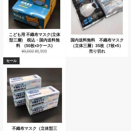
こども用 不織布マスク(立体
型三層) 税込・国内送料無
国内送料無料 不織布マスク
料 (50枚×3ケース)
（立体三層）35枚（7枚×5）
通
販
¥9,000
¥6,900
売り切れ
常
売
セール
価
価
格
格
不織布マスク（立体型三