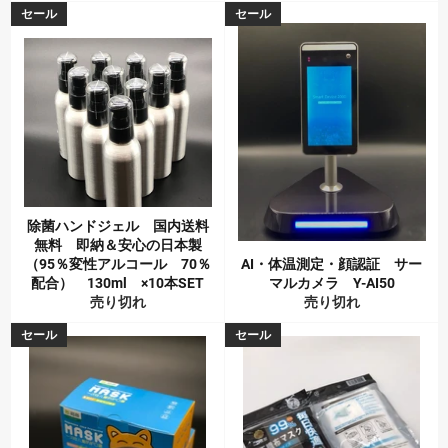
セール
セール
除菌ハンドジェル 国内送料
無料 即納＆安心の日本製
（95％変性アルコール 70％
AI・体温測定・顔認証 サー
配合） 130ml ×10本SET
マルカメラ Y-AI50
売り切れ
売り切れ
セール
セール