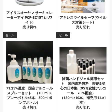
アイリスオーヤマ サーキュレ
ーターアイ PCF-SC15T (ホワ
アキレスウイルセーフ(ウイル
イト)
ス対策シート)
売り切れ
売り切れ
セール
セール
除菌ハンドジェル徳用セッ
ト 国内送料無料 即納&安
71.25%濃度 国産アルコール
心の日本製（95％変性アルコ
スプレーセット （100mlス
ール 70％配合）
プレーボトル×5本、500mlポ
（130ml×10本、補充用１L×1
ンプボトル）
本）
売り切れ
売り切れ