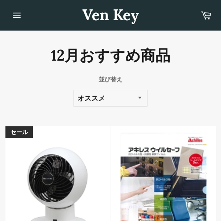
コ
Ven Key
カ
ン
ー
テ
サ
ト
イ
ン
ト
ツ
メ
12月おすすめ商品
に
ニ
ュ
ス
ー
キ
ッ
並び替え
プ
す
る
セール