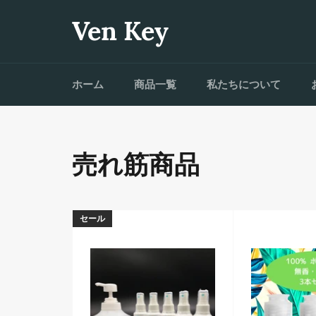
コ
ン
Ven Key
テ
ン
ツ
に
ホーム
商品一覧
私たちについて
ス
キ
ッ
プ
す
る
売れ筋商品
セール