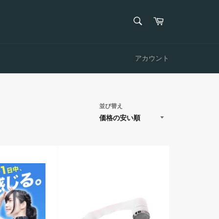
検
カ
索
ー
検
す
ト
索
る
す
る
アカウント
並び替え