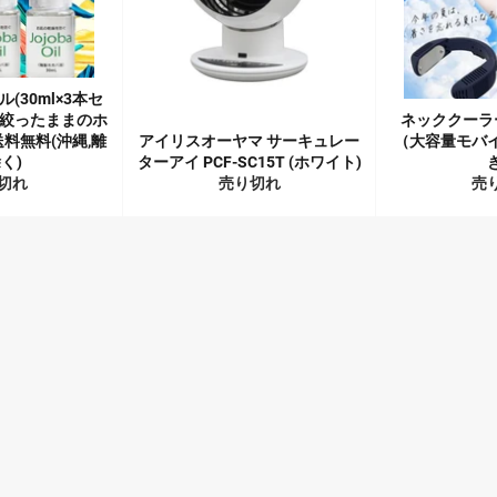
(30ml×3本セ
絞ったままのホ
ネッククーラー
料無料(沖縄,離
アイリスオーヤマ サーキュレー
（大容量モバ
く)
ターアイ PCF-SC15T (ホワイト)
切れ
売り切れ
売