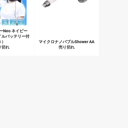
Neo ネイビー
イルバッテリー付
き）
マイクロナノバブルShower AA
り切れ
売り切れ