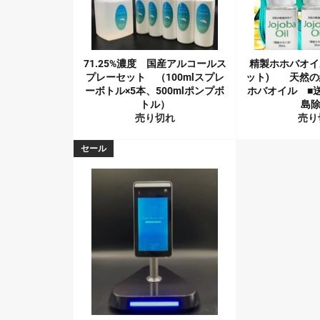
71.25%濃度 国産アルコールス
精製ホホバオイル
プレーセット （100mlスプレ
ット) 天然の
ーボトル×5本、500mlポンプボ
ホバオイル ■送
トル）
島除
売り切れ
売り
セール